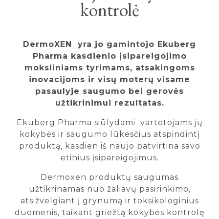
kontrolė
DermoXEN yra jo gamintojo Ekuberg
Pharma kasdienio įsipareigojimo
moksliniams tyrimams, atsakingoms
inovacijoms ir visų moterų visame
pasaulyje saugumo bei gerovės
užtikrinimui rezultatas.
Ekuberg Pharma siūlydami vartotojams jų
kokybės ir saugumo lūkesčius atspindintį
produktą, kasdien iš naujo patvirtina savo
etinius įsipareigojimus.
Dermoxen produktų saugumas
užtikrinamas nuo žaliavų pasirinkimo,
atsižvelgiant į grynumą ir toksikologinius
duomenis, taikant griežtą kokybės kontrolę