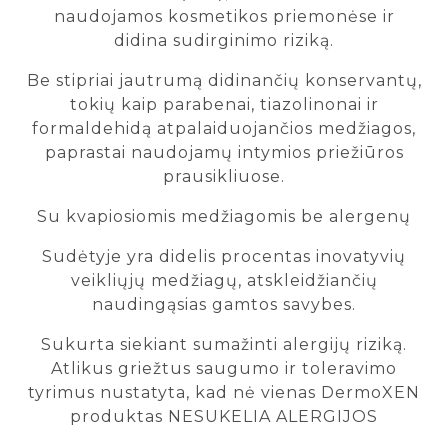
naudojamos kosmetikos priemonėse ir
didina sudirginimo riziką.
Be stipriai jautrumą didinančių konservantų,
tokių kaip parabenai, tiazolinonai ir
formaldehidą atpalaiduojančios medžiagos,
paprastai naudojamų intymios priežiūros
prausikliuose.
Su kvapiosiomis medžiagomis be alergenų
Sudėtyje yra didelis procentas inovatyvių
veikliųjų medžiagų, atskleidžiančių
naudingąsias gamtos savybes.
Sukurta siekiant sumažinti alergijų riziką.
Atlikus griežtus saugumo ir toleravimo
tyrimus nustatyta, kad nė vienas DermoXEN
produktas NESUKELIA ALERGIJOS