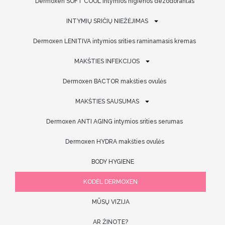
Dermoxen SOFT COOL intymios higienos dezodorantas
INTYMIŲ SRIČIŲ NIEŽĖJIMAS
Dermoxen LENITIVA intymios srities raminamasis kremas
MAKŠTIES INFEKCIJOS
Dermoxen BACTOR makšties ovulės
MAKŠTIES SAUSUMAS
Dermoxen ANTI AGING intymios srities serumas
Dermoxen HYDRA makšties ovulės
BODY HYGIENE
KODĖL DERMOXEN
MŪSŲ VIZIJA
AR ŽINOTE?