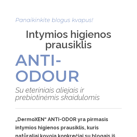
Panaikinkite blogus kvapus!
Intymios higienos
prausiklis
ANTI-
ODOUR
Su eteriniais aliejais ir
prebiotinėmis skaidulomis
„DermoXEN“ ANTI-ODOR yra pirmasis
intymios higienos prausiklis, kuris
natūraliai kovoja konkrečiai su blogais iš