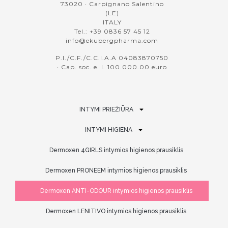
73020 · Carpignano Salentino
(LE)
ITALY
Tel.: +39 0836 57 45 12
info@ekubergpharma.com
P.I./C.F./C.C.I.A.A 04083870750
· Cap. soc. e. l. 100.000.00 euro
INTYMI PRIEŽIŪRA
INTYMI HIGIENA
Dermoxen 4GIRLS intymios higienos prausiklis
Dermoxen PRONEEM intymios higienos prausiklis
Dermoxen ANTI-ODOUR intymios higienos prausiklis
Dermoxen LENITIVO intymios higienos prausiklis