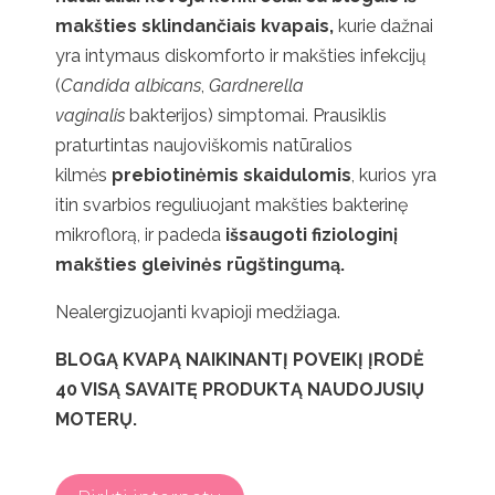
makšties sklindančiais kvapais,
kurie dažnai
yra intymaus diskomforto ir makšties infekcijų
(
Candida albicans
,
Gardnerella
vaginalis
bakterijos) simptomai. Prausiklis
praturtintas naujoviškomis natūralios
kilmės
prebiotinėmis skaidulomis
, kurios yra
itin svarbios reguliuojant makšties bakterinę
mikroflorą, ir padeda
išsaugoti fiziologinį
makšties gleivinės rūgštingumą.
Nealergizuojanti kvapioji medžiaga.
BLOGĄ KVAPĄ NAIKINANTĮ POVEIKĮ ĮRODĖ
40 VISĄ SAVAITĘ PRODUKTĄ NAUDOJUSIŲ
MOTERŲ.