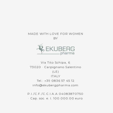
MADE WITH LOVE FOR WOMEN
BY
Via Tito Schipa, 6
73020 · Carpignano Salentino
(LE)
ITALY
Tel.: +39 0836 57 45 12
info@ekubergpharma.com
P.I./C.F./C.C.I.A.A 04083870750
· Cap. soc. e. l. 100.000.00 euro